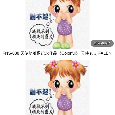
2026-08-04
FNS-038 天使萌引退纪念作品《Colorful》 天使もえ FALEN
O